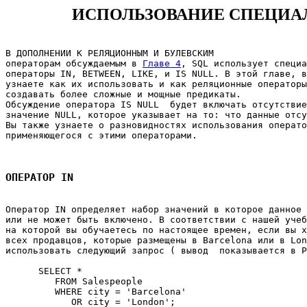
ИСПОЛЬЗОВАНИЕ СПЕЦИА
В ДОПОЛНЕНИИ К РЕЛЯЦИОННЫМ И БУЛЕВСКИМ 

операторам обсуждаемым в 
Главе 4
, SQL использует специа
операторы IN, BETWEEN, LIKE, и IS NULL. В этой главе, в
узнаете как их использовать и как реляционные операторы
создавать более сложные и мощные предикаты. 

Обсуждение оператора IS NULL  будет включать отсутствие
значение NULL, которое указывает на то: что данные отсу
Вы также узнаете о разновидностях использования операто
применяющегося с этими операторами. 

ОПЕРАТОР IN
Оператор IN определяет набор значений в которое данное 
или не может быть включено. В соответствии с нашей учеб
на которой вы обучаетесь по настоящее времен, если вы х
всех продавцов, которые размещены в Barcelona или в Lon
использовать следующий запрос ( вывод  показывается в Р
      SELECT * 

         FROM Salespeople 

         WHERE city = 'Barcelona' 

            OR city = 'London'; 
