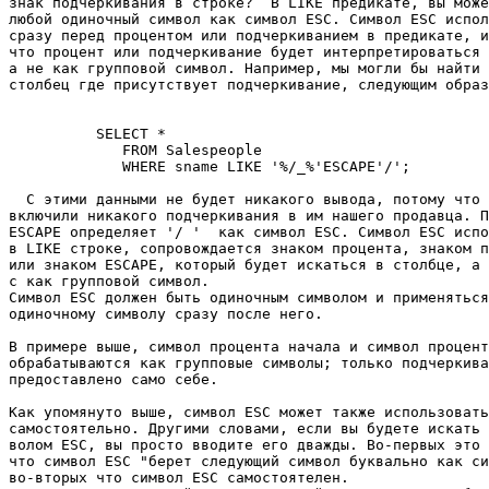
знак подчеркивания в строке?  В LIKE предикате, вы може
любой одиночный символ как символ ESC. Символ ESC испол
сразу перед процентом или подчеркиванием в предикате, и
что процент или подчеркивание будет интерпретироваться 
а не как групповой символ. Например, мы могли бы найти 
столбец где присутствует подчеркивание, следующим образ
          SELECT * 

             FROM Salespeople 

             WHERE sname LIKE '%/_%'ESCAPE'/'; 

  С этими данными не будет никакого вывода, потому что 
включили никакого подчеркивания в им нашего продавца. П
ESCAPE определяет '/ '  как символ ESC. Символ ESC испо
в LIKE строке, сопровождается знаком процента, знаком п
или знаком ESCAPE, который будет искаться в столбце, а 
с как групповой символ. 

Символ ESC должен быть одиночным символом и применяться
одиночному символу сразу после него. 

В примере выше, символ процента начала и символ процент
обрабатываются как групповые символы; только подчеркива
предоставлено само себе. 

Как упомянуто выше, символ ESC может также использовать
самостоятельно. Другими словами, если вы будете искать 
волом ESC, вы просто вводите его дважды. Во-первых это 
что символ ESC "берет следующий символ буквально как си
во-вторых что символ ESC самостоятелен. 
