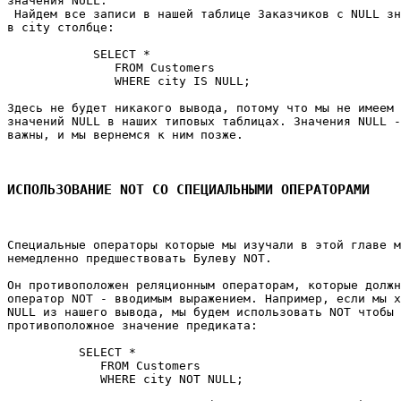
значения NULL. 

 Найдем все записи в нашей таблице Заказчиков с NULL зн
в city столбце: 

            SELECT * 

               FROM Customers 

               WHERE city IS NULL; 

Здесь не будет никакого вывода, потому что мы не имеем 
значений NULL в наших типовых таблицах. Значения NULL -
важны, и мы вернемся к ним позже. 

ИСПОЛЬЗОВАНИЕ NOT СО СПЕЦИАЛЬНЫМИ ОПЕРАТОРАМИ
Специальные операторы которые мы изучали в этой главе м
немедленно предшествовать Булеву NOT. 

Он противоположен реляционным операторам, которые должн
оператор NOT - вводимым выражением. Например, если мы х
NULL из нашего вывода, мы будем использовать NOT чтобы 
противоположное значение предиката: 

          SELECT * 

             FROM Customers 

             WHERE city NOT NULL; 
