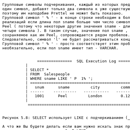
Групповые символы подчеркивания, каждый из которых пред
один символ, добавят только два символа к уже существую
поэтому им наподобие Prettel не может быть показано. 

Групповой символ ' % ' - в конце строки необходим в бол
реализаций если длина пол sname больше чем число символ
Peel ( потому что некоторые другие значения sname - дли
четыре символа ). В таком случае, значение пол sname , 
сохраняемое как им Peel, сопровождается рядом пробелов.
Следовательно, символ 'l' не будет рассматриваться конц
Групповой символ ' % ' - просто соответствует этим проб
необязательно, если пол sname имеет тип - VARCHAR. 

               ===============  SQL Execution Log =====
          |                                            
          | SELECT *                                   
          | FROM  Salespeople                          
          | WHERE sname LIKE ' P  1% ';                
          | ===========================================
          |   snum      sname         city         comm
          | ------    ----------   -----------   ------
          |   1001      Peel         London        0.12
          |                                            
           ============================================
Рисунок 5.8: SELECT использует LIKE с подчеркиванием (_
А что же Вы будете делать если вам нужно искать знак пр