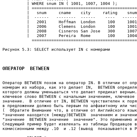
          | WHERE snum IN ( 1001, 1007, 1004 );        
          | ===========================================
          |   snum     cname    city     rating    snum
          |  ------   --------  ------    ----   ------
          |   2001     Hoffman  London     100     1001
          |   2006     Clemens  London     100     1001
          |   2008     Cisneros San Jose   300     1007
          |   2007     Pereira  Rome       100     1004
            ===========================================
Рисунок 5.3: SELECT использует IN с номерами 

ОПЕРАТОР  BETWEEN
Оператор BETWEEN похож на оператор IN. В отличии от опр
номерам из набора, как это делает IN,  BETWEEN определя
которого должны уменьшаться что делает предикат верным.
ключевое слово BETWEEN с начальным значением, ключевое 
значение.  В отличие от IN, BETWEEN чувствителен к поря
в предложении должно быть первым по алфавитному или чис
(  Обратите Внимание что, в отличие от Английского язык
"значение находится (между)BETWEEN  значением и значени
"значение  BETWEEN значение  значение". Это применимо и
Следующий пример будет извлекать из таблицы Продавцов в
комиссионными между .10  и .12 (вывод  показывается в Р