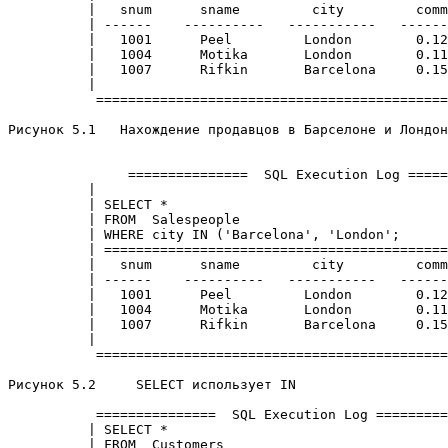
          |   snum      sname         city         comm
          | ------    ----------   -----------   ------
          |   1001      Peel         London        0.12
          |   1004      Motika       London        0.11
          |   1007      Rifkin       Barcelona     0.15
          |                                            
           ============================================
Рисунок 5.1   Нахождение продавцов в Барселоне и Лондон
               ===============  SQL Execution Log =====
          |                                            
          | SELECT *                                   
          | FROM  Salespeople                          
          | WHERE city IN ('Barcelona', 'London';      
          | ===========================================
          |   snum      sname         city         comm
          | ------    ----------   -----------   ------
          |   1001      Peel         London        0.12
          |   1004      Motika       London        0.11
          |   1007      Rifkin       Barcelona     0.15
          |                                            
           ============================================
Рисунок 5.2     SELECT использует IN 

           ===============  SQL Execution Log =========
          | SELECT *                                   
          | FROM  Customers                            