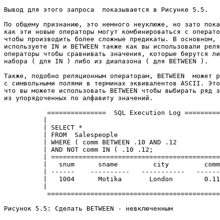
Вывод для этого запроса  показывается в Рисунке 5.5. 

По общему признанию, это немного неуклюже, но зато пока
как эти новые операторы могут комбинироваться с операто
чтобы производить более сложные предикаты. В основном, 
используете IN и BETWEEN также как вы использовали реля
операторы чтобы сравнивать значения, которые берутся ли
набора ( для IN ) либо из диапазона ( для BETWEEN ). 

Также, подобно реляционным операторам, BETWEEN  может р
с символьными полями в терминах эквивалентов ASCII. Это
что вы можете использовать BETWEEN чтобы выбирать ряд з
из упорядоченных по алфавиту значений. 

           ===============  SQL Execution Log =========
          |                                            
          | SELECT *                                   
          | FROM  Salespeople                          
          | WHERE ( comm BETWEEN .10 AND .12           
          | AND NOT comm IN ( .10 .12;                 
          | ===========================================
          |   snum      sname         city         comm
          | ------    ----------   -----------   ------
          |   1004      Motika       London        0.11
          |                                            
           ============================================
Рисунок 5.5: Сделать BETWEEN - невключенным 
