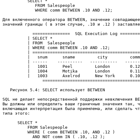
          SELECT * 

             FROM Salespeople 

             WHERE comm BETWEEN .10 AND .12; 

Для включенного оператора BETWEEN, значение совпадающее
значений границы ( в этом случае, .10 и .12 ) заставляе
            ===============  SQL Execution Log ========
          | SELECT *                                   
          | FROM  Salespeople                          
          | WHERE comm BETWEEN .10 AND .12;            
          | ===========================================
          |   snum      sname         city         comm
          | ------    ----------   -----------   ------
          |   1001      Peel         London        0.12
          |   1004      Motika       London        0.11
          |   1003      Axelrod      New York      0.10
		============================================= 

   Рисунок 5.4: SELECT использует BETWEEN 

SQL не делает непосредственной поддержки невключения BE
Вы должны или определить ваши граничные значения так, ч
включающая интерпретация была приемлема, или сделать чт
типа этого: 

      SELECT * 

          FROM Salespeople 

          WHERE ( comm BETWEEN .10, AND .12 ) 

            AND NOT comm IN ( .10, .12 ); 
