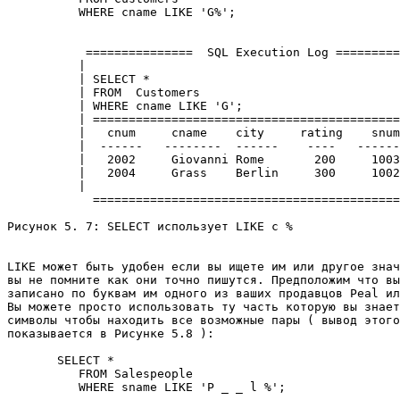
          WHERE cname LIKE 'G%'; 

           ===============  SQL Execution Log =========
          |                                            
          | SELECT *                                   
          | FROM  Customers                            
          | WHERE cname LIKE 'G';                      
          | ===========================================
          |   cnum     cname    city     rating    snum
          |  ------   --------  ------    ----   ------
          |   2002     Giovanni Rome       200     1003
          |   2004     Grass    Berlin     300     1002
          |                                            
            ===========================================
Рисунок 5. 7: SELECT использует LIKE с % 

LIKE может быть удобен если вы ищете им или другое знач
вы не помните как они точно пишутся. Предположим что вы
записано по буквам им одного из ваших продавцов Peal ил
Вы можете просто использовать ту часть которую вы знает
символы чтобы находить все возможные пары ( вывод этого
показывается в Рисунке 5.8 ): 

       SELECT * 

          FROM Salespeople 

          WHERE sname LIKE 'P _ _ l %'; 
