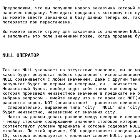
Предположим, что вы получили нового заказчика который е
назначен продавцу. Чем ждать продавца к которому его ну
вы можете ввести заказчика в базу данных теперь же, так
потеряется при перестановке. 

Вы можете ввести строку для заказчика со значением NULL
и заполнить это поле значением позже, когда продавец бу
NULL ОПЕРАТОР
Так как NULL указывает на отсутствие значения, вы не мо
каков будет результат любого сравнения с использованием
NULL сравнивается с любым значением, даже с другим таки
результат будет ни верным ни неверным, он - неизвестен.
Неизвестный Булев, вообще ведет себя также как неверна 
которая произведя неизвестное значение в предикате не б
выбрана запросом - имейте ввиду что в то врем как NOT(н
равняется верно, NOT (неизвестное) - равняется неизвест
  Следовательно, выражение типа 'city = NULL' или 'city
будет неизвестно, независимо от значения city. 

  Часто вы должны делать различи между неверно и неизве
- между строками содержащими значения столбцов которые 
соответствуют условию предиката и которые содержат NULL
столбцах. По этой причине, SQL предоставляет специальны
IS, который используется с ключевым словом NULL, для ра