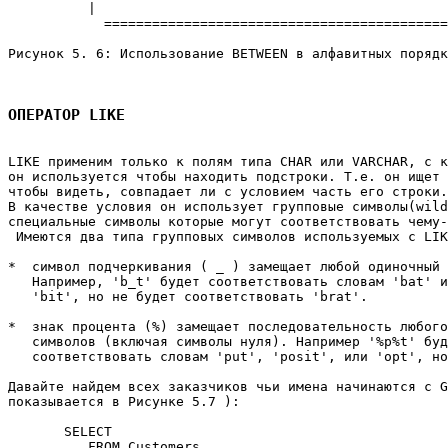
          |                                            
            ===========================================
Рисунок 5. 6: Использование BETWEEN в алфавитных порядк
ОПЕРАТОР LIKE
LIKE применим только к полям типа CHAR или VARCHAR, с к
он используется чтобы находить подстроки. Т.е. он ищет 
чтобы видеть, совпадает ли с условием часть его строки.
В качестве условия он использует групповые символы(wild
специальные символы которые могут соответствовать чему-
 Имеются два типа групповых символов используемых с LIK
*  символ подчеркивания ( _ ) замещает любой одиночный 
   Например, 'b_t' будет соответствовать словам 'bat' и
   'bit', но не будет соответствовать 'brat'. 

*  знак процента (%) замещает последовательность любого
   символов (включая символы нуля). Например '%p%t' буд
   соответствовать словам 'put', 'posit', или 'opt', но
Давайте найдем всех заказчиков чьи имена начинаются с G
показывается в Рисунке 5.7 ): 

       SELECT 

          FROM Customers 
