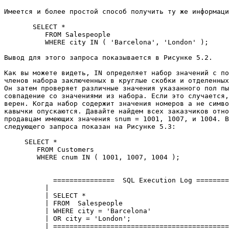
Имеется и более простой способ получить ту же информаци
       SELECT * 

          FROM Salespeople 

          WHERE city IN ( 'Barcelona', 'London' ); 

Вывод для этого запроса показывается в Рисунке 5.2. 

Как вы можете видеть, IN определяет набор значений с по
членов набора заключенных в круглые скобки и отделенных
Он затем проверяет различные значения указанного пол пы
совпадение со значениями из набора. Если это случается,
верен. Когда набор содержит значения номеров а не симво
кавычки опускаются. Давайте найдем всех заказчиков отно
продавцам имеющих значения snum = 1001, 1007, и 1004. В
следующего запроса показан на Рисунке 5.3: 

     SELECT * 

        FROM Customers 

        WHERE cnum IN ( 1001, 1007, 1004 ); 

            ===============  SQL Execution Log ========
          |                                            
          | SELECT *                                   
          | FROM  Salespeople                          
          | WHERE city = 'Barcelona'                   
          | OR city = 'London';                        
          | ===========================================