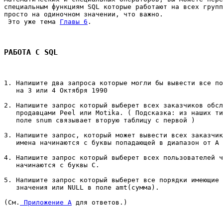
специальным функциям SQL которые работают на всех групп
просто на одиночном значении, что важно. 

 Это уже тема 
Главы 6
. 

РАБОТА С SQL
1. Напишите два запроса которые могли бы вывести все по
   на 3 или 4 Октября 1990 

2. Напишите запрос который выберет всех заказчиков обсл
   продавцами Peel или Motika. ( Подсказка: из наших ти
   поле snum связывает вторую таблицу с первой ) 

3. Напишите запрос, который может вывести всех заказчик
   имена начинаются с буквы попадающей в диапазон от A 
4. Напишите запрос который выберет всех пользователей ч
   начинаются с буквы C. 

5. Напишите запрос который выберет все порядки имеющие 
   значения или NULL в поле amt(сумма). 

(См.
 Приложение A
 для ответов.) 
