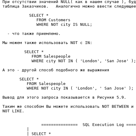
При отсутствии значений NULL( как в нашем случае ), буд
таблица Заказчиков.   Аналогично можно ввести следующее
           SELECT * 

              FROM Customers 

              WHERE NOT city IS NULL; 

  - что также приемлемо. 

Мы можем также использовать NOT с IN: 

         SELECT * 

            FROM Salespeople 

            WHERE city NOT IN ( 'London', 'San Jose' );
А это - другой способ подобного же выражения 

       SELECT * 

          FROM Salespeople 

          WHERE NOT city IN ( 'London', ' San Jose' ); 

Вывод для этого запроса показывается в Рисунке 5.9. 

Таким же способом Вы можете использовать NOT BETWEEN и 

NOT LIKE. 

                ===============  SQL Execution Log ====
          |                                            
          | SELECT *                                   