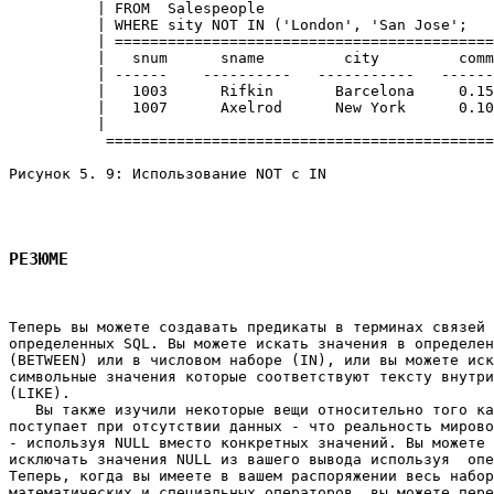
          | FROM  Salespeople                          
          | WHERE sity NOT IN ('London', 'San Jose';   
          | ===========================================
          |   snum      sname         city         comm
          | ------    ----------   -----------   ------
          |   1003      Rifkin       Barcelona     0.15
          |   1007      Axelrod      New York      0.10
          |                                            
           ============================================
Рисунок 5. 9: Использование NOT с IN 

РЕЗЮМЕ
Теперь вы можете создавать предикаты в терминах связей 
определенных SQL. Вы можете искать значения в определен
(BETWEEN) или в числовом наборе (IN), или вы можете иск
символьные значения которые соответствуют тексту внутри
(LIKE). 

   Вы также изучили некоторые вещи относительно того ка
поступает при отсутствии данных - что реальность мирово
- используя NULL вместо конкретных значений. Вы можете 
исключать значения NULL из вашего вывода используя  опе
Теперь, когда вы имеете в вашем распоряжении весь набор
математических и специальных операторов, вы можете пере