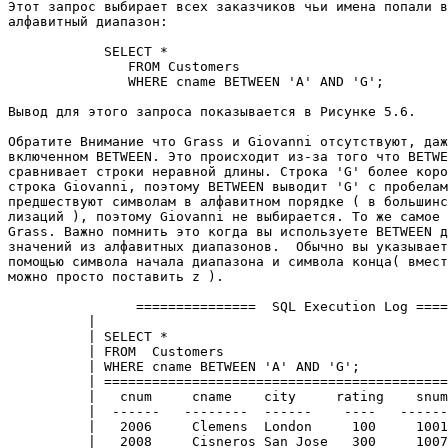
Этот запрос выбирает всех заказчиков чьи имена попали в
алфавитный диапазон: 

            SELECT * 

               FROM Customers 

               WHERE cname BETWEEN 'A' AND 'G'; 

Вывод для этого запроса показывается в Рисунке 5.6. 

Обратите Внимание что Grass и Giovanni отсутствуют, даж
включенном BETWEEN. Это происходит из-за того что BETWE
сравнивает строки неравной длины. Строка 'G' более коро
строка Giovanni, поэтому BETWEEN выводит 'G' с пробелам
предшествуют символам в алфавитном порядке ( в большинс
лизаций ), поэтому Giovanni не выбирается. То же самое 
Grass. Важно помнить это когда вы используете BETWEEN д
значений из алфавитных диапазонов.  Обычно вы указывает
помощью символа начала диапазона и символа конца( вмест
можно просто поставить z ). 

                ===============  SQL Execution Log ====
          |                                            
          | SELECT *                                   
          | FROM  Customers                            
          | WHERE cname BETWEEN 'A' AND 'G';           
          | ===========================================
          |   cnum     cname    city     rating    snum
          |  ------   --------  ------    ----   ------
          |   2006     Clemens  London     100     1001
          |   2008     Cisneros San Jose   300     1007