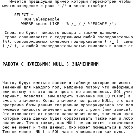
   Имеется предыдущий пример который пересмотрен чтобы 
местонахождение строки '_/' в sname столбце: 

     SELECT * 

        FROM Salespeople 

        WHERE sname LIKE ' % /_ / / %'ESCAPE'/'; 

 Снова не будет никакого вывода с такими данными. 

Строка сравнивается с содержанием любой последовательно
(%), сопровождаемых символом подчеркивания ( /_ ), симв
( // ), и любой последовательностью символов в конце ст
РАБОТА С НУЛЕВЫМИ( NULL ) ЗНАЧЕНИЯМИ
Часто, будут иметься записи в таблице которые не имеют 
значений для каждого пол, например потому что информаци
или потому что это поле просто не заполнялось. SQL учит
вариант, позволяя  вам вводить значение NULL(ПУСТОЙ) в 
вместо значения. Когда значение пол равно NULL, это озн
программа базы данных специально промаркировала это пол
имеющее никакого значения для этой строки (или записи).
Это отличается от просто назначения полю, значения нуля
которые база данных будет обрабатывать также как и любо
значение. Точно также, как NULL не является техническим
оно не имеет и типа данных. Оно может помещаться в любо
Тем ни менее, NULL в SQL часто упоминается как нуль. 
