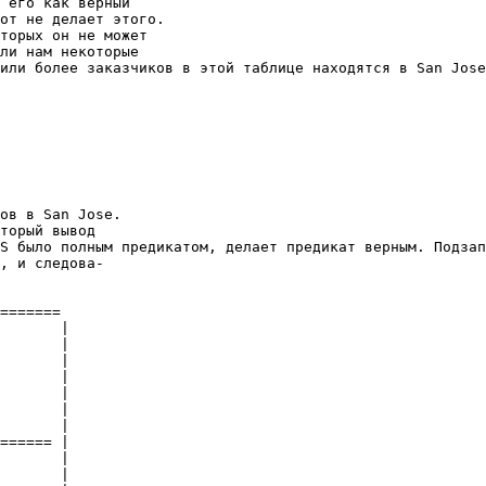
 его как верный 

от не делает этого. 

торых он не может 

ли нам некоторые 

или более заказчиков в этой таблице находятся в San Jose
ов в San Jose. 

торый вывод 

S было полным предикатом, делает предикат верным. Подзап
, и следова- 

======= 

       | 

       | 

       | 

       | 

       | 

       | 

       | 

====== | 

       | 

       | 
