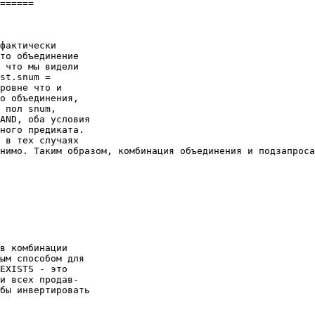
====== 

фактически 

то объединение 

 что мы видели 

st.snum = 

ровне что и 

о объединения, 

 пол snum, 

AND, оба условия 

ного предиката. 

 в тех случаях 

нимо. Таким образом, комбинация объединения и подзапроса
в комбинации 

ым способом для 

EXISTS - это 

и всех продав- 

бы инвертировать 

 
