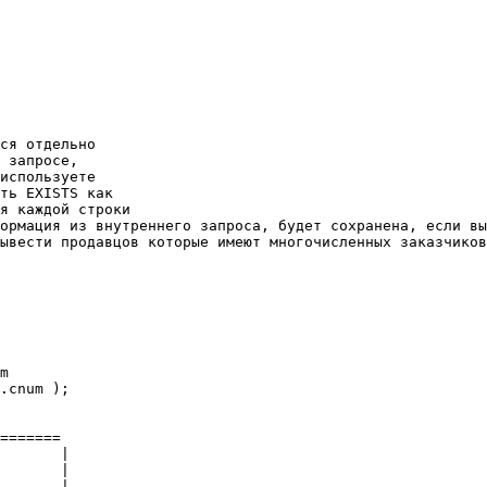
ся отдельно 

 запросе, 

используете 

ть EXISTS как 

я каждой строки 

ормация из внутреннего запроса, будет сохранена, если вы
ывести продавцов которые имеют многочисленных заказчиков
m 

.cnum ); 

======= 

       | 

       | 

       | 
