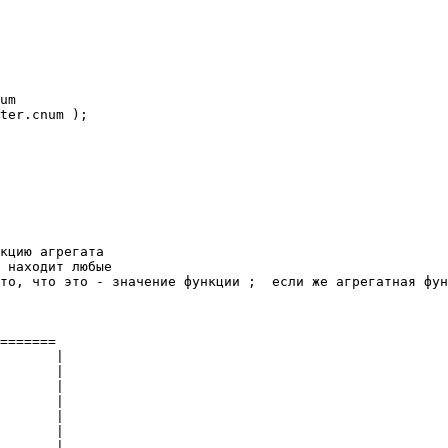
um 

ter.cnum ); 

кцию агрегата 

 находит любые 

то, что это - значение функции ;  если же агрегатная фун
======= 

       | 

       | 

       | 

       | 

       | 

       | 

       | 
