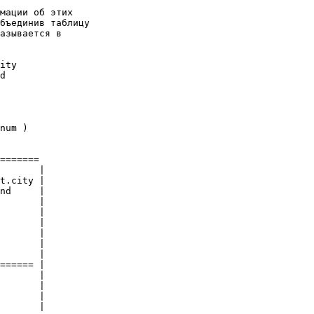
мации об этих 

бъединив таблицу 

азывается в 

ity 

d 

num ) 

======= 

       | 

t.city | 

nd     | 

       | 

       | 

       | 

       | 

       | 

       | 

====== | 

       | 

       | 

       | 

       | 
