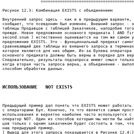
                =======================================
Рисунок 12.3: Комбинация EXISTS с объединением 

Внутренний запрос здесь - как и в предыдущем варианте, 
сообщает, что псевдоним был изменен. Внешний запрос - э
таблицы Продавцов с таблицей Заказчиков, наподобие того
прежде. Новое предложение основного предиката ( AND fir
second.snum ) естественно оценивается на том же самом у
предложение EXISTS. Это - функциональный предикат самог
сравнивающий две таблицы из внешнего запроса в терминах
которое являются для них общим. Из-за Булева оператора 
основного предиката должны быть верны в порядке для вер
Следовательно, результаты подзапроса имеют смысл только
когда вторая часть запроса верна, а объединение - выпол
способом обработки данных. 

ИСПОЛЬЗОВАНИЕ   NOT EXISTS
Предыдущий пример дал понять что EXISTS может работать 
с операторами Бул. Конечно, то что является самым прост
использования и вероятно наиболее часто используется с 
оператор NOT. Один из способов которым мы могли бы найт
цов только с одним заказчиком будет состоять в том, что
наш предыдущий пример. 

( Вывод для этого запроса показывается в Рисунке 12.4:)