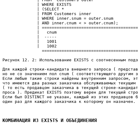
              | WHERE EXISTS                           
              | (SELECT *                              
              | FROM Customers inner                   
              | WHERE inner.snum = outer.snum          
              | AND inner.cnum < > outer.cnum);        
              | =======================================
              |   cnum                                 
              |  -----                                 
              |   1001                                 
              |   1002                                 
                =======================================
Рисунок 12. 2: Использование EXISTS с соотнесенным подз
Для каждой строки-кандидата внешнего запроса ( представ
но не со значением пол cnum ( соответствующего другим з
Если любые такие строки найдены внутренним запросом, эт
что имеются два разных заказчика обслуживаемых текущим 
( то есть продавцом заказчика в текущей строке-кандидат
проса ). Предикат EXISTS поэтому верен для текущей стро
Если был DISTINCT не указан, каждый из этих продавцов б
один раз для каждого заказчика к которому он назначен. 

КОМБИНАЦИЯ ИЗ EXISTS И ОБЪЕДИНЕНИЯ