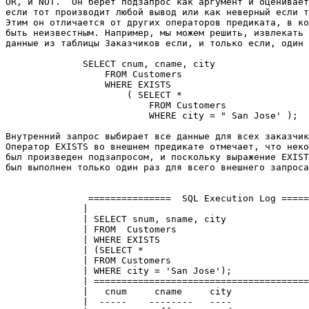
OR, и NOT.  Он берет подзапрос как аргумент и оценивает
если тот производит любой вывод или как неверный если т
Этим он отличается от других операторов предиката, в ко
быть неизвестным. Например, мы можем решить, извлекать 
данные из таблицы Заказчиков если, и только если, один 
              SELECT cnum, cname, city 

                  FROM Customers 

                  WHERE EXISTS 

                      ( SELECT * 

                          FROM Customers 

                          WHERE city = " San Jose' ); 

Внутренний запрос выбирает все данные для всех заказчик
Оператор EXISTS во внешнем предикате отмечает, что неко
был произведен подзапросом, и поскольку выражение EXIST
был выполнен только один раз для всего внешнего запроса
               ===============  SQL Execution Log =====
              |                                        
              | SELECT snum, sname, city               
              | FROM  Customers                        
              | WHERE EXISTS                           
              | (SELECT *                              
              | FROM Customers                         
              | WHERE city = 'San Jose');              
              | =======================================
              |   cnum     cname     city              
              |  -----    --------   ----              