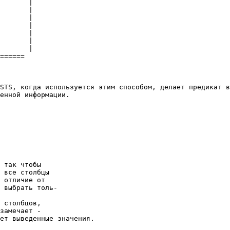
       | 

       | 

       | 

       | 

       | 

       | 

       | 

====== 

STS, когда используется этим способом, делает предикат в
енной информации. 

 так чтобы 

 все столбцы 

 отличие от 

 выбрать толь- 

 столбцов, 

замечает - 

ет выведенные значения. 
