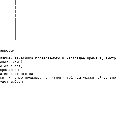
       | 

       | 

       | 

       | 

       | 

====== | 

       | 

       | 

       | 

       | 

====== 

апросом 

ляющей заказчика проверяемого в настоящее время ), внутр
аказчикам ). 

о означает, 

продавцом 

а из внешнего за- 

ки, и номер продавца пол (snum) таблицы указанной во вне
удет выбран 
