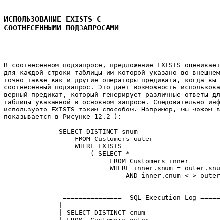
ИСПОЛЬЗОВАНИЕ EXISTS С 

СООТНЕСЕННЫМИ ПОДЗАПРОСАМИ
В соотнесенном подзапросе, предложение EXISTS оценивает
для каждой строки таблицы им которой указано во внешнем
точно также как и другие операторы предиката, когда вы 
соотнесенный подзапрос. Это дает возможность использова
верный предикат, который генерирует различные ответы дл
таблицы указанной в основном запросе. Следовательно инф
используете EXISTS таким способом. Например, мы можем в
показывается в Рисунке 12.2 ): 

              SELECT DISTINCT snum 

                  FROM Customers outer 

                  WHERE EXISTS 

                      ( SELECT * 

                           FROM Customers inner 

                           WHERE inner.snum = outer.snu
                               AND inner.cnum < > outer
               ===============  SQL Execution Log =====
              |                                        
              | SELECT DISTINCT cnum                   
              | FROM  Customers outer                  