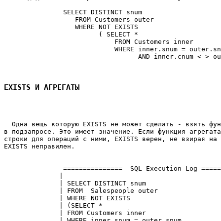
               SELECT DISTINCT snum 

                  FROM Customers outer 

                  WHERE NOT EXISTS 

                        ( SELECT * 

                            FROM Customers inner 

                            WHERE inner.snum = outer.sn
                                  AND inner.cnum < > ou
EXISTS И АГРЕГАТЫ
  Одна вещь которую EXISTS не может сделать - взять фун
в подзапросе. Это имеет значение. Если функция агрегата
строки для операций с ними, EXISTS верен, не взирая на 
EXISTS неправилен. 

               ===============  SQL Execution Log =====
              |                                        
              | SELECT DISTINCT snum                   
              | FROM  Salespeople outer                
              | WHERE NOT EXISTS                       
              | (SELECT *                              
              | FROM Customers inner                   
              | WHERE inner.snum = outer.snum          