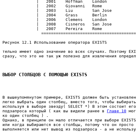
              |   2001    Hoffman    London            
              |   2002    Giovanni   Rome              
              |   2003    Liu        San Jose          
              |   2004    Grass      Berlin            
              |   2006    Clemens    London            
              |   2008    Cisneros   San Jose          
              |   2007    Pereira    Rome              
                =======================================
Рисунок 12.1 Использование оператора EXISTS 

тельно имеет одно значение во всех случаях. Поэтому EXI
сразу, что это не так уж полезно для извлечения определ
ВЫБОР СТОЛБЦОВ С ПОМОЩЬЮ EXISTS
В вышеупомянутом примере, EXISTS должен быть установлен
легко выбрать один столбец, вместо того, чтобы выбирать
используя в выборе звезду( SELECT *) В этом состоит его
подзапроса который ( как вы видели ранее в 
Главе 10
 мог
ко один столбец ) . 

Однако, в принципе он мало отличается при выборе EXISTS
или когда выбираются все столбцы, потому что он просто 
выполняется или нет вывод из подзапроса - а не использу