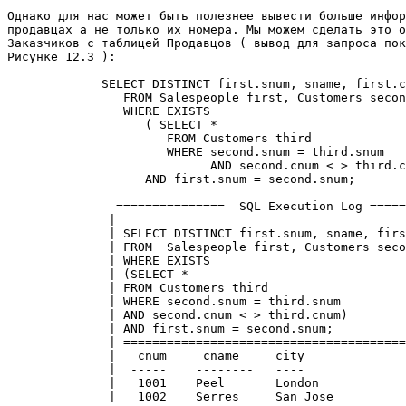
Однако для нас может быть полезнее вывести больше инфор
продавцах а не только их номера. Мы можем сделать это о
Заказчиков с таблицей Продавцов ( вывод для запроса пок
Рисунке 12.3 ): 

             SELECT DISTINCT first.snum, sname, first.c
                FROM Salespeople first, Customers secon
                WHERE EXISTS 

                   ( SELECT * 

                      FROM Customers third 

                      WHERE second.snum = third.snum 

                            AND second.cnum < > third.c
                   AND first.snum = second.snum; 

               ===============  SQL Execution Log =====
              |                                        
              | SELECT DISTINCT first.snum, sname, firs
              | FROM  Salespeople first, Customers seco
              | WHERE EXISTS                           
              | (SELECT *                              
              | FROM Customers third                   
              | WHERE second.snum = third.snum         
              | AND second.cnum < > third.cnum)        
              | AND first.snum = second.snum;          
              | =======================================
              |   cnum     cname     city              
              |  -----    --------   ----              
              |   1001    Peel       London            
              |   1002    Serres     San Jose          