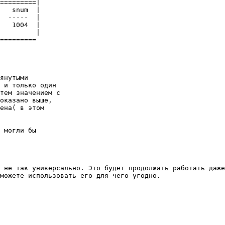
=========| 

   snum  | 

  -----  | 

   1004  | 

         | 

========= 

янутыми 

 и только один 

тем значением с 

оказано выше, 

ена( в этом 

 могли бы 

 не так универсально. Это будет продолжать работать даже
можете использовать его для чего угодно. 
