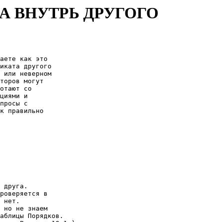
А ВНУТРЬ ДРУГОГО
аете как это 

иката другого 

 или неверном 

торов могут 

отают со 

циями и 

просы с 

к правильно 

 друга. 

роверяется в 

 нет. 

 но не знаем 

аблицы Порядков. 
