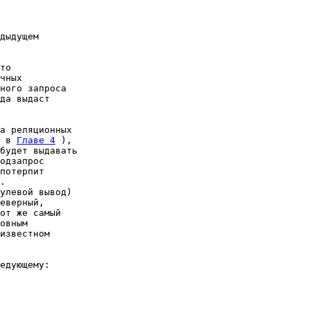
дыдущем 

то 

чных 

ного запроса 

да выдаст 

а реляционных 

 в 
Главе 4
 ), 

будет выдавать 

одзапрос 

потерпит 

. 

улевой вывод) 

еверный, 

от же самый 

овным 

известном 

едующему: 
