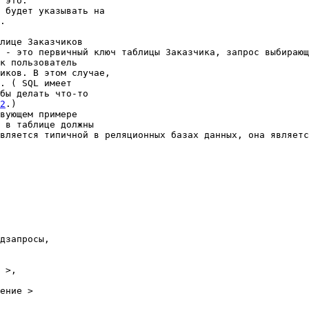
 это. 

 будет указывать на 

. 

лице Заказчиков 

 - это первичный ключ таблицы Заказчика, запрос выбирающ
к пользователь 

иков. В этом случае, 

. ( SQL имеет 

бы делать что-то 

2
.) 

вующем примере 

 в таблице должны 

вляется типичной в реляционных базах данных, она являетс
дзапросы, 

 >, 

ение > 
