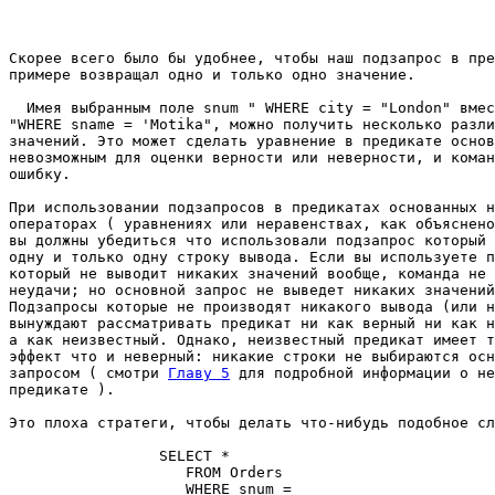
Скорее всего было бы удобнее, чтобы наш подзапрос в пре
примере возвращал одно и только одно значение. 

  Имея выбранным поле snum " WHERE city = "London" вмес
"WHERE sname = 'Motika", можно получить несколько разли
значений. Это может сделать уравнение в предикате основ
невозможным для оценки верности или неверности, и коман
ошибку. 

При использовании подзапросов в предикатах основанных н
операторах ( уравнениях или неравенствах, как объяснено
вы должны убедиться что использовали подзапрос который 
одну и только одну строку вывода. Если вы используете п
который не выводит никаких значений вообще, команда не 
неудачи; но основной запрос не выведет никаких значений
Подзапросы которые не производят никакого вывода (или н
вынуждают рассматривать предикат ни как верный ни как н
а как неизвестный. Однако, неизвестный предикат имеет т
эффект что и неверный: никакие строки не выбираются осн
запросом ( смотри 
Главу 5
 для подробной информации о не
предикате ). 

Это плоха стратеги, чтобы делать что-нибудь подобное сл
                 SELECT * 

                    FROM Orders 

                    WHERE snum = 
