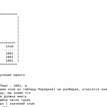
========= 

         | 

         | 

         | 

         | 

         | 

         | 

         | 

======== | 

   snum  | 

 ------- | 

   1001  | 

   1001  | 

   1001  | 

========= 

учение одного 

fman - 1001, и 

ием snum из таблицы Порядков( не разбирая, относятся они
цу, мы знаем что 

m должна иметь 

юбое число таких 

ых ) значений snum 
