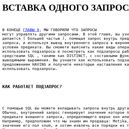
ВСТАВКА ОДНОГО ЗАПРОС
В КОНЕЦЕ 
ГЛАВЫ 9
, МЫ ГОВОРИЛИ ЧТО ЗАПРОСЫ 

могут управлять другими запросами. В этой главе, вы узн
делается ( большей частью ), помещая запрос внутрь пред
запроса, и используя вывод внутреннего запроса в верном
условии предиката. Вы сможете выяснить какие виды опера
использовать подзапросы и посмотреть как подзапросы раб
средствами SQL , такими как DISTINCT, с составными функ
выводимыми выражения. Вы узнаете как использовать подза
предложением HAVING и получите некоторые наставления ка
использовать подзапросы. 

КАК РАБОТАЕТ ПОДЗАПРОС?
С помощью SQL вы можете вкладывать запросы внутрь друга
Обычно, внутренний запрос генерирует значение которое п
предикате внешнего запроса, определяющего верно оно или
Например, предположим что мы знаем им продавца: Motika,
значение его пол snum, и хотим извлечь все порядки из т