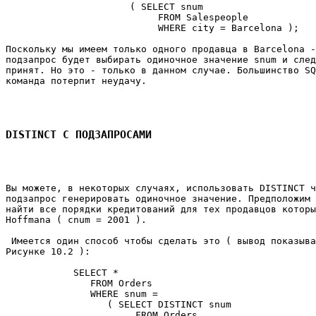
                      ( SELECT snum 

                           FROM Salespeople 

                           WHERE city = Barcelona ); 

Поскольку мы имеем только одного продавца в Barcelona -
подзапрос будет выбирать одиночное значение snum и след
принят. Но это - только в данном случае. Большинство SQ
команда потерпит неудачу. 

DISTINCT С ПОДЗАПРОСАМИ
Вы можете, в некоторых случаях, использовать DISTINCT ч
подзапрос генерировать одиночное значение. Предположим 
найти все порядки кредитований для тех продавцов которы
Hoffmanа ( cnum = 2001 ). 

 Имеется один способ чтобы сделать это ( вывод показыва
Рисунке 10.2 ): 

            SELECT * 

               FROM Orders 

               WHERE snum = 

                  ( SELECT DISTINCT snum 

                       FROM Orders 
