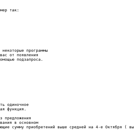
мер так: 

 некоторые программы 

вас от появления 

омощью подзапроса. 

ть одиночное 

ая функция. 

з предложения 

вания в основном 

ющие сумму приобретений выше средней на 4-е Октября ( вы