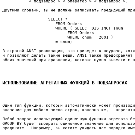
           < подзапрос > < оператор > < подзапрос >. 

Другими словами, вы не должны записывать предыдущий при
                   SELECT * 

                      FROM Orders 

                      WHERE ( SELECT DISTINCT snum 

                           FROM Orders 

                           WHERE cnum = 2001 ) 

                      = snum; 

В строгой ANSI реализации, это приведет к неудаче, хотя
и позволяют делать такие вещи. ANSI также предохраняет 
обеих значений при сравнении, которые нужно вывести с п
ИСПОЛЬЗОВАНИЕ АГРЕГАТНЫХ ФУНКЦИЙ В ПОДЗАПРОСАХ
Один тип функций, который автоматически может производи
значение для любого числа строк, конечно же, - агрегатн
Любой запрос использующий одиночную функцию агрегата бе
GROUP BY будет выбирать одиночное значение для использо
предикате.  Например, вы хотите увидеть все порядки име