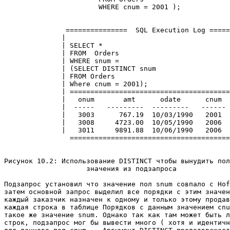
                       WHERE cnum = 2001 ); 

               ===============  SQL Execution Log =====
              |                                        
              | SELECT *                               
              | FROM  Orders                           
              | WHERE snum =                           
              | (SELECT DISTINCT snum                  
              | FROM Orders                            
              | Where cnum = 2001);                    
              | =======================================
              |   onum       amt      odate      cnum  
              |  -----   ---------  ---------   ------ 
              |   3003      767.19  10/03/1990   2001  
              |   3008     4723.00  10/05/1990   2006  
              |   3011     9891.88  10/06/1990   2006  
                =======================================
Рисунок 10.2: Использование DISTINCT чтобы вынудить пол
                    значения из подзапроса 

Подзапрос установил что значение пол snum совпало с Hof
затем основной запрос выделил все порядки с этим значен
каждый заказчик назначен к одному и только этому продав
каждая строка в таблице Порядков с данным значением cnu
такое же значение snum. Однако так как там может быть л
строк, подзапрос мог бы вывести много ( хотя и идентичн