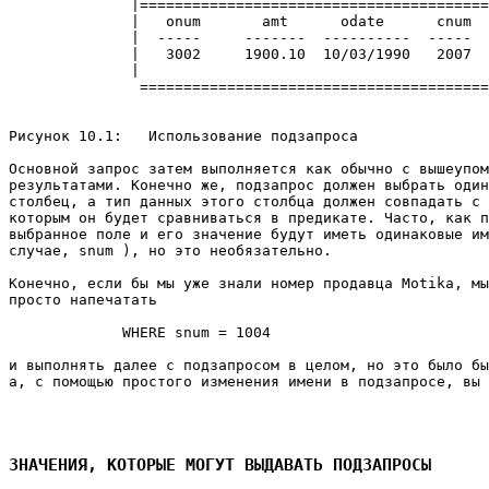
              |========================================
              |   onum       amt      odate      cnum  
              |  -----     -------  ----------  -----  
              |   3002     1900.10  10/03/1990   2007  
              |                                        
               ========================================
Рисунок 10.1:   Использование подзапроса 

Основной запрос затем выполняется как обычно с вышеупом
результатами. Конечно же, подзапрос должен выбрать один
столбец, а тип данных этого столбца должен совпадать с 
которым он будет сравниваться в предикате. Часто, как п
выбранное поле и его значение будут иметь одинаковые им
случае, snum ), но это необязательно. 

Конечно, если бы мы уже знали номер продавца Motika, мы
просто напечатать 

             WHERE snum = 1004 

и выполнять далее с подзапросом в целом, но это было бы
а, с помощью простого изменения имени в подзапросе, вы 
ЗНАЧЕНИЯ, КОТОРЫЕ МОГУТ ВЫДАВАТЬ ПОДЗАПРОСЫ