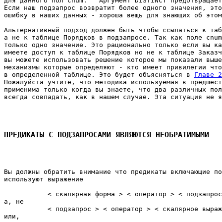
для данного пол cnum.   Аргумент DISTINCT предотвращает
Если наш подзапрос возвратит более одного значения, это
ошибку в наших данных - хороша вещь для знающих об этом
Альтернативный подход должен быть чтобы ссылаться к таб
а не к таблице Порядков в подзапросе. Так как поле cnum
только одно значение. Это рационально только если вы ка
имеете доступ к таблице Порядков но не к таблице Заказч
вы можете использовать решение которое мы показали выше
механизмы которые определяют - кто имеет привилегии что
в определенной таблице. Это будет объясняться в 
Главе 2
Пожалуйста учтите, что методика используемая в предшест
применима только когда вы знаете, что два различных пол
всегда совпадать, как в нашем случае. Эта ситуация не я
ПРЕДИКАТЫ С ПОДЗАПРОСАМИ ЯВЛЯЮТСЯ НЕОБРАТИМЫМИ
Вы должны обратить внимание что предикаты включающие по
используют выражение 

           < скалярная форма > < оператор > < подзапрос
а, не 

           < подзапрос > < оператор > < скалярное выраж
или, 
