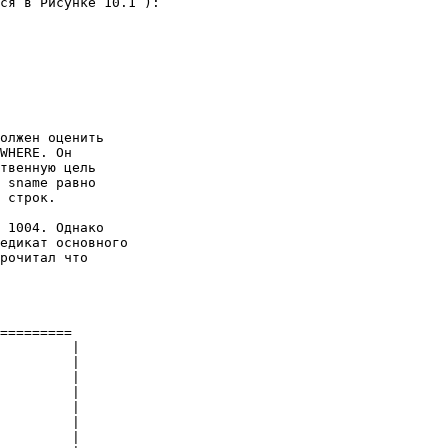
ся в Рисунке 10.1 ): 

олжен оценить 

WHERE. Он 

твенную цель 

 sname равно 

 строк. 

 1004. Однако 

едикат основного 

рочитал что 

========= 

         | 

         | 

         | 

         | 

         | 

         | 

         | 
