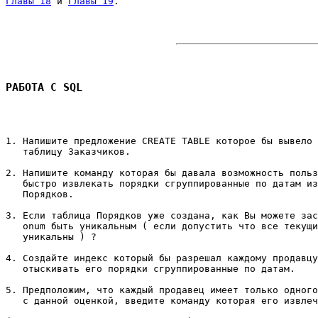
Главы 18
 и 
Главы 19
. 

РАБОТА С SQL
1. Напишите предложение CREATE TABLE которое бы вывело 
   таблицу Заказчиков. 

2. Напишите команду которая бы давала возможность польз
   быстро извлекать порядки сгруппированные по датам из
   Порядков. 

3. Если таблица Порядков уже создана, как Вы можете зас
   onum быть уникальным ( если допустить что все текущи
   уникальны ) ? 

4. Создайте индекс который бы разрешал каждому продавцу
   отыскивать его порядки сгруппированные по датам. 

5. Предположим, что каждый продавец имеет только одного
   с данной оценкой, введите команду которая его извлеч