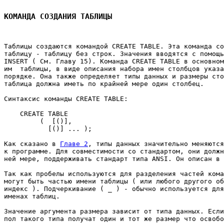
КОМАНДА СОЗДАНИЯ ТАБЛИЦЫ
Таблицы создаются командой CREATE TABLE. Эта команда со
таблицу - таблицу без строк. Значения вводятся с помощь
INSERT ( См. Главу 15). Команда CREATE TABLE в основном
им  таблицы, в виде описания набора имен столбцов указа
порядке. Она также определяет типы данных и размеры сто
таблица должна иметь по крайней мере один столбец. 

Синтаксис команды CREATE TABLE: 

    CREATE TABLE 
         ( 
[(
)], 

 [(
)] ... ); 

Как сказано в 
Главе 2
, типы данных значительно меняются
к программе. Для совместимости со стандартом, они должн
ней мере, поддерживать стандарт типа ANSI. Он описан в 
Так как пробелы используются для разделения частей кома
могут быть частью имени таблицы ( или любого другого об
индекс ). Подчеркивание ( _ ) - обычно используется для
именах таблиц. 

Значение аргумента размера зависит от типа данных. Если
пол такого типа получат один и тот же размер что освобо