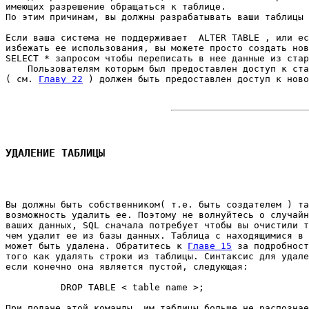
имеющих разрешение обращаться к таблице. 

По этим причинам, вы должны разрабатывать ваши таблицы 
Если ваша система не поддерживает  ALTER TABLE , или ес
избежать ее использования, вы можете просто создать нов
SELECT * запросом чтобы переписать в нее данные из стар
    Пользователям которым был предоставлен доступ к ста
( см. 
Главу 22
 ) должен быть предоставлен доступ к ново
УДАЛЕНИЕ ТАБЛИЦЫ
Вы должны быть собственником( т.е. быть создателем ) та
возможность удалить ее. Поэтому не волнуйтесь о случайн
ваших данных, SQL сначала потребует чтобы вы очистили т
чем удалит ее из базы данных. Таблица с находящимися в 
может быть удалена. Обратитесь к 
Главе 15
 за подробност
того как удалять строки из таблицы. Синтаксис для удале
если конечно она является пустой, следующая: 

          DROP TABLE < table name >; 

При подаче этой команды, им таблицы больше не распознае