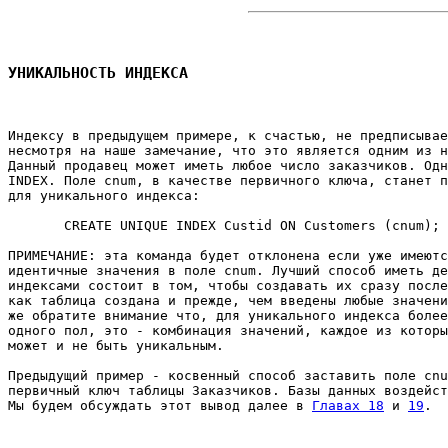
УНИКАЛЬНОСТЬ ИНДЕКСА
Индексу в предыдущем примере, к счастью, не предписывае
несмотря на наше замечание, что это является одним из н
Данный продавец может иметь любое число заказчиков. Одн
INDEX. Поле сnum, в качестве первичного ключа, станет п
для уникального индекса: 

       CREATE UNIQUE INDEX Custid ON Customers (cnum); 

ПРИМЕЧАНИЕ: эта команда будет отклонена если уже имеютс
идентичные значения в поле cnum. Лучший способ иметь де
индексами состоит в том, чтобы создавать их сразу после
как таблица создана и прежде, чем введены любые значени
же обратите внимание что, для уникального индекса более
одного пол, это - комбинация значений, каждое из которы
может и не быть уникальным. 

Предыдущий пример - косвенный способ заставить поле cnu
первичный ключ таблицы Заказчиков. Базы данных воздейст
Мы будем обсуждать этот вывод далее в 
Главах 18
 и 
19
. 
