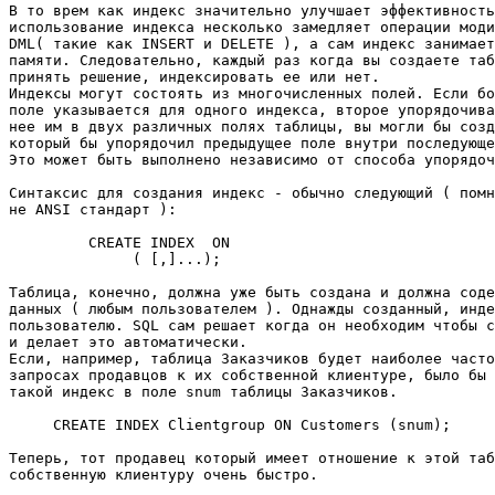
В то врем как индекс значительно улучшает эффективность
использование индекса несколько замедляет операции моди
DML( такие как INSERT и DELETE ), а сам индекс занимает
памяти. Следовательно, каждый раз когда вы создаете таб
принять решение, индексировать ее или нет. 

Индексы могут состоять из многочисленных полей. Если бо
поле указывается для одного индекса, второе упорядочива
нее им в двух различных полях таблицы, вы могли бы созд
который бы упорядочил предыдущее поле внутри последующе
Это может быть выполнено независимо от способа упорядоч
Синтаксис для создания индекс - обычно следующий ( помн
не ANSI стандарт ): 

         CREATE INDEX 
 ON  

              (
 [,
]...); 

Таблица, конечно, должна уже быть создана и должна соде
данных ( любым пользователем ). Однажды созданный, инде
пользователю. SQL сам решает когда он необходим чтобы с
и делает это автоматически. 

Если, например, таблица Заказчиков будет наиболее часто
запросах продавцов к их собственной клиентуре, было бы 
такой индекс в поле snum таблицы Заказчиков. 

     CREATE INDEX Clientgroup ON Customers (snum); 

Теперь, тот продавец который имеет отношение к этой таб
собственную клиентуру очень быстро. 
