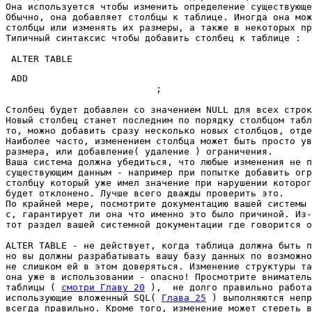
Она используется чтобы изменить определение существующе
Обычно, она добавляет столбцы к таблице. Иногда она мож
столбцы или изменять их размеры, а также в некоторых пр
Типичный синтаксис чтобы добавить столбец к таблице : 

 ALTER TABLE 
 ADD 
; 

Столбец будет добавлен со значением NULL для всех строк
Новый столбец станет последним по порядку столбцом табл
то, можно добавить сразу несколько новых столбцов, отде
Наиболее часто, изменением столбца может быть просто ув
размера, или добавление( удаление ) ограничения. 

Ваша система должна убедиться, что любые изменения не п
существующим данным - например при попытке добавить огр
столбцу который уже имел значение при нарушении которог
будет отклонено. Лучше всего дважды проверить это. 

По крайней мере, посмотрите документацию вашей системы 
с, гарантирует ли она что именно это было причиной. Из-
тот раздел вашей системной документации где говорится о
ALTER TABLE - не действует, когда таблица должна быть п
но вы должны разрабатывать вашу базу данных по возможно
не слишком ей в этом доверяться. Изменение структуры та
она уже в использовании - опасно! Просмотрите вниматель
таблицы ( 
смотри Главу 20
 ),  не долго правильно работа
использующие вложенный SQL( 
Глава 25
 ) выполняются непр
всегда правильно. Кроме того, изменение может стереть в