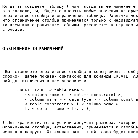
Когда вы создаете таблицу ( или, когда вы ее изменяете 
это сделали, SQL будет отклонять любые значения которые
ограничение столбца и ограничение таблицы. Различие меж
что ограничение столбца применяется только к индивидуал
то врем как ограничение таблицы применяется к группам и
столбцов. 

ОБЪЯВЛЕНИЕ ОГРАНИЧЕНИЙ
 Вы вставляете ограничение столбца в конец имени столбц
скобкой. Далее показан синтаксис для команды CREATE TAB
ной для включения в нее ограничения: 

      CREATE TABLE < table name > 

         (< column name > 
 < column constraint >, 

         < column name > < data type > < column constra
         < table constraint > ( < column name > 

         [, < column name > ])... ); 

( Для краткости, мы опустили аргумент размера, который 
Ограничение столбца, естественно, применяется к столбца
имен оно следует. Остальная часть этой глава будет опис