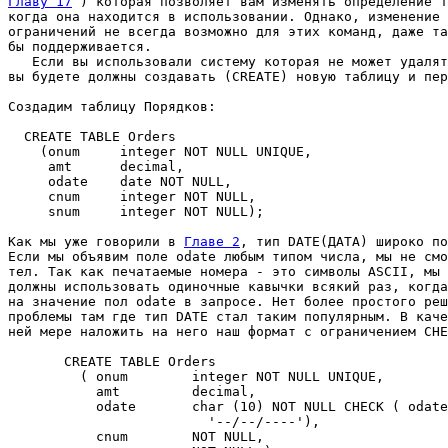
Главу 17
 ) которая позволяет вам изменять определение т
когда она находится в использовании. Однако, изменение 
ограничений не всегда возможно для этих команд, даже та
бы поддерживается. 

   Если вы использовали систему которая не может удалят
вы будете должны создавать (CREATE) новую таблицу и пер
Создадим таблицу Порядков: 

  CREATE TABLE Orders 

    (onum     integer NOT NULL UNIQUE, 

     amt      decimal, 

     odate    date NOT NULL, 

     cnum     integer NOT NULL, 

     snum     integer NOT NULL); 

Как мы уже говорили в 
Главе 2
, тип DATЕ(ДАТА) широко по
Если мы объявим поле odate любым типом числа, мы не смо
тел. Так как печатаемые номера - это символы ASCII, мы 
должны использовать одиночные кавычки всякий раз, когда
на значение пол odate в запросе. Нет более простого реш
проблемы там где тип DATЕ стал таким популярным. В каче
ней мере наложить на него наш формат с ограничением CHE
       CREATE TABLE Orders 

         ( onum        integer NOT NULL UNIQUE, 

           amt         decimal, 

           odate       char (10) NOT NULL CHECK ( odate
                         '--/--/----'), 

           cnum        NOT NULL, 
