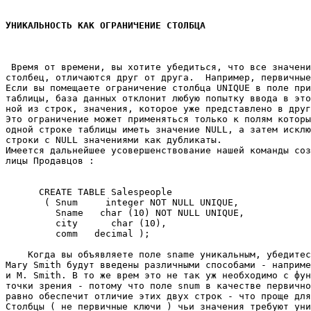
УНИКАЛЬНОСТЬ КАК ОГРАНИЧЕНИЕ СТОЛБЦА
 Время от времени, вы хотите убедиться, что все значени
столбец, отличаются друг от друга.  Например, первичные
Если вы помещаете ограничение столбца UNIQUE в поле при
таблицы, база данных отклонит любую попытку ввода в это
ной из строк, значения, которое уже представлено в друг
Это ограничение может применяться только к полям которы
одной строке таблицы иметь значение NULL, а затем исклю
строки с NULL значениями как дубликаты. 

Имеется дальнейшее усовершенствование нашей команды соз
лицы Продавцов : 

      CREATE TABLE Salespeople 

       ( Snum     integer NOT NULL UNIQUE, 

         Sname   char (10) NOT NULL UNIQUE, 

         city      char (10), 

         comm   decimal ); 

    Когда вы объявляете поле sname уникальным, убедитес
Mary Smith будут введены различными способами - наприме
и M. Smith. В то же врем это не так уж необходимо с фун
точки зрения - потому что поле snum в качестве первично
равно обеспечит отличие этих двух строк - что проще для
Столбцы ( не первичные ключи ) чьи значения требуют уни