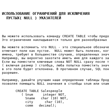
ИСПОЛЬЗОВАНИЕ ОГРАНИЧЕНИЙ ДЛЯ ИСКЛЮЧЕНИЯ 

  ПУСТЫХ( NULL ) УКАЗАТЕЛЕЙ
Вы можете использовать команду CREATE TABLE чтобы предо
Это ограничение накладывается только для разнообразных 
Вы можете вспомнить что NULL - это специальное обозначе
отмечает поле как пустое.  NULL может быть полезен, ког
имена, требуют в большинстве случаев, определенных знач
Например, вы вероятно захотите иметь имя для каждого за
Если вы поместите ключевые слова NOT NULL сразу после т
( включая размер ) столбца, люба попытка поместить знач
в это поле будет отклонена. В противном случае, SQL пон
разрешен. 

Например, давайте улучшим наше определение таблицы Прод
позволяя помещать NULL значения в столбцы snum или snam
       CREATE TABLE Salespeople 

          ( Snum     integer NOT, 

            Sname   char (10) NOT, 

            city      char (10), 

            comm   decimal); 
