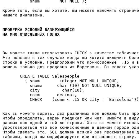
           snum        NOT NULL ); 

Кроме того, если вы хотите, вы можете наложить ограниче
нашего диапазона. 

ПРОВЕРКА УСЛОВИЙ БАЗИРУЮЩИЙСЯ 

НА МНОГОЧИСЛЕННЫХ ПОЛЯХ
Вы можете также использовать CHECK в качестве табличног
Это полезно в тех случаях когда вы хотите включить боле
строки в условие. Предположим что комиссионные  .15 и в
решены только для продавца из Барселоны. Вы можете указ
       CREATE TABLE Salespeople 

         ( snum        integer NOT NULL UNIQUE, 

           sname      char (10) NOT NULL UNIQUE, 

           city         char(10), 

           comm       decimal, 

           CHECK    (comm < .15 OR city = 'Barcelona'))
Как вы можете видеть, два различных пол должны быть про
чтобы определить, верен предикат или нет. Имейте в виду
разных пол одной и той же строки. Хотя вы можете исполь
удостовериться что все комиссионные в данном городе оди
Чтобы сделать это, SQL должен всякий раз просматривая д
таблицы, когда вы модифицируете или вставляете строку, 