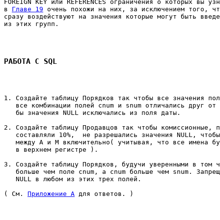
FOREIGN KEY или REFERENCES ограничения о которых вы узн
в 
Главе 19
 очень похожи на них, за исключением того, чт
сразу воздействуют на значения которые могут быть введе
из этих групп. 

РАБОТА С SQL
1. Создайте таблицу Порядков так чтобы все значения пол
   все комбинации полей cnum и snum отличались друг от 
   бы значения NULL исключались из поля даты. 

2. Создайте таблицу Продавцов так чтобы комиссионные, п
   составляли 10%,  не разрешались значения NULL, чтобы
   между A и M включительно( учитывая, что все имена бу
   в верхнем регистре ). 

3. Создайте таблицу Порядков, будучи уверенными в том ч
   больше чем поле cnum, а cnum больше чем snum. Запрещ
   NULL в любом из этих трех полей. 

( См. 
Приложение A
 для ответов. ) 
