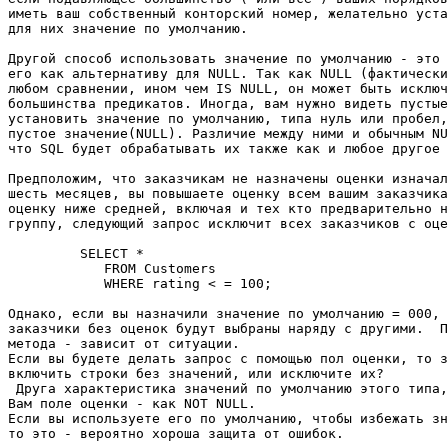
иметь ваш собственный конторский номер, желательно уста
для них значение по умолчанию. 

Другой способ использовать значение по умолчанию - это 
его как альтернативу для NULL. Так как NULL (фактически
любом сравнении, ином чем IS NULL, он может быть исключ
большинства предикатов. Иногда, вам нужно видеть пустые
установить значение по умолчанию, типа нуль или пробел,
пустое значение(NULL). Различие между ними и обычным NU
что SQL будет обрабатывать их также как и любое другое 
Предположим, что заказчикам не назначены оценки изначал
шесть месяцев, вы повышаете оценку всем вашим заказчика
оценку ниже средней, включая и тех кто предварительно н
группу, следующий запрос исключит всех заказчиков с оце
         SELECT * 

            FROM Customers 

            WHERE rating < = 100; 

Однако, если вы назначили значение по умолчанию = 000, 
заказчики без оценок будут выбраны наряду с другими.  П
метода - зависит от ситуации. 

Если вы будете делать запрос с помощью пол оценки, то з
включить строки без значений, или исключите их? 

 Друга характеристика значений по умолчанию этого типа,
Вам поле оценки - как NOT NULL. 

Если вы используете его по умолчанию, чтобы избежать зн
то это - вероятно хороша защита от ошибок. 
