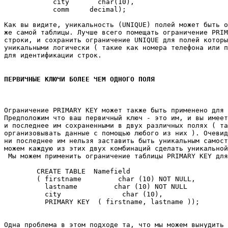
            city       char(10), 

            comm     decimal); 

Как вы видите, уникальность (UNIQUE) полей может быть о
же самой таблицы. Лучше всего помещать ограничение PRIM
строки, и сохранить ограничение UNIQUE для полей которы
уникальными логически ( такие как номера телефона или п
для идентификации строк. 

ПЕРВИЧНЫЕ КЛЮЧИ БОЛЕЕ ЧЕМ ОДНОГО ПОЛЯ
Ограничение PRIMARY KEY может также быть применено для 
Предположим что ваш первичный ключ - это им, и вы имеет
и последнее им сохраненными в двух различных полях ( та
организовывать данные с помощью любого из них ). Очевид
ни последнее им нельзя заставить быть уникальным самост
можем каждую из этих двух комбинаций сделать уникальной
 Мы можем применить ограничение таблицы PRIMARY KEY для
        CREATE TABLE  Namefield 

        ( firstname         char (10) NOT NULL, 

          lastname         char (10) NOT NULL 

          city               char (10), 

          PRIMARY KEY  ( firstname, lastname )); 

Одна проблема в этом подходе та, что мы можем вынудить 