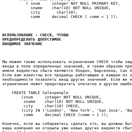
          ( snum     integer NOT NULL PRIMARY KEY, 

            sname    char(10) NOT NULL UNIQUE, 

            city       char(10), 

            comm     decimal CHECK ( comm < 1 )); 

ИСПОЛЬЗОВАНИЕ - CHECK, ЧТОБЫ 

ПРЕДОПРЕДЕЛЯТЬ ДОПУСТИМОЕ 

ВВОДИМОЕ ЗНАЧЕНИЕ
Мы можем также использовать ограничение CHECK чтобы защ
ввода в поле определенных значений, и таким образом пре
имели ведомства сбыта являются Лондон, Барселона, Сан Х
Если вам известны все продавцы работающие в каждом из э
необходимости позволять ввод других значений. Если же н
ограничения может предотвратить опечатки и другие ошибк
    CREATE TABLE Salespeople 

        (snum     integer NOT NULL UNIQUE, 

         sname    char(10) NOT NULL UNIQUE, 

         city     char(10) CHECK, 

        (city IN ('London', 'New York', 'San Jose', 'Ba
         comm     decimal CHECK (comm < 1 )); 

Конечно, если вы собираетесь сделать это, вы должны быт