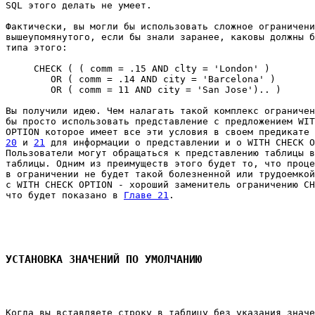
SQL этого делать не умеет. 

Фактически, вы могли бы использовать сложное ограничени
вышеупомянутого, если бы знали заранее, каковы должны б
типа этого: 

     CHECK ( ( comm = .15 AND clty = 'London' ) 

        OR ( comm = .14 AND city = 'Barcelona' ) 

        OR ( comm = 11 AND city = 'San Jose').. ) 

Вы получили идею. Чем налагать такой комплекс ограничен
бы просто использовать представление с предложением WIT
OPTION которое имеет все эти условия в своем предикате 
20
 и 
21
 для информации о представлении и о WITH CHECK O
Пользователи могут обращаться к представлению таблицы в
таблицы. Одним из преимуществ этого будет то, что проце
в ограничении не будет такой болезненной или трудоемкой
с WITH CHECK OPTION - хороший заменитель ограничению CH
что будет показано в 
Главе 21
. 

УСТАНОВКА ЗНАЧЕНИЙ ПО УМОЛЧАНИЮ
Когда вы вставляете строку в таблицу без указания значе