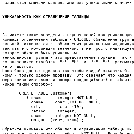
называются ключами-кандидатами или уникальными ключами.
УНИКАЛЬНОСТЬ КАК ОГРАНИЧЕНИЕ ТАБЛИЦЫ
Вы можете также определить группу полей как уникальную 
команды ограничения таблицы - UNIQUE. Объявление группы
кальной, отличается от объявления уникальными индивидуа
так как это комбинация значений, а не просто индивидуал
которое обязано быть уникальным. 

Уникальность группы - это представление порядка, так чт
со значениями столбцов  "a", "b"  и  "b", "a"  рассматр
на от другой. 

Наша база данных сделана так чтобы каждый заказчик был 
ному и только одному продавцу. Это означает что каждая 
мера заказчика(cnum) и номера продавца(snum) в таблице 
чиков таким способом: 

       CREATE TABLE Customers 

          ( cnum       integer NOT NULL, 

            cname     char (10) NOT NULL, 

            city        char (10), 

            rating     integer, 

            snum      integer NOT NULL, 

            UNIQUE  (cnum, snum)); 

Обратите внимание что оба пол в ограничении таблицы UNI
используют ограничение столбца - NOT NULL . Если бы мы 