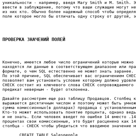
уникальности - например, введя Mary Smith и M. Smith. Э
ввести в заблуждение, потому что ваши служащие могут не
из них кто. Обычно более надежный способ чтобы определя
поле которое могло бы отличать одну строку от другой, э
ПРОВЕРКА ЗНАЧЕНИЙ ПОЛЕЙ
Конечно, имеется любое число ограничений которые можно 
находятся ли данные в соответствующем диапазоне или пра
формате, о чем SQL естественно не может знать заранее. 

По этой причине, SQL обеспечивает вас ограничением CHEC
позволяет вам установить условие которому должно удовле
CHECK состоит из ключевого слова CHECK сопровождаемого 
предикат неверным - будет отклонена. 

Давайте рассмотрим еще раз таблицу Продавцов. Столбец к
выражается десятичным числом и поэтому может быть умнож
сумма комиссионных(в долларах) продавца с установленным
Кто-то может использовать понятие процента, однако ведь
и не знать. Если человек введет по ошибке 14 вместо .14
процентах свои комиссионные, это будет расценено как 14
столбца - CHECK чтобы убедиться что вводимое значение м
       CREATE TABLE Salespeople 
