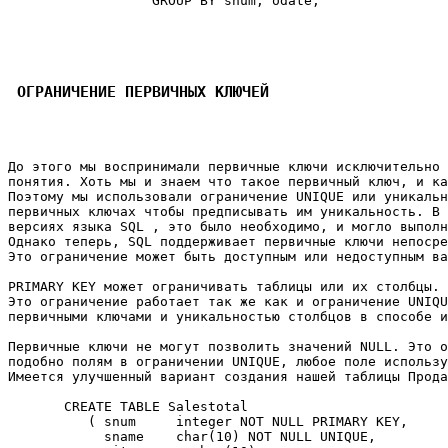
                  GROUP BY snum, odate; 

 ОГРАНИЧЕНИЕ ПЕРВИЧНЫХ КЛЮЧЕЙ
До этого мы воспринимали первичные ключи исключительно 
понятия. Хоть мы и знаем что такое первичный ключ, и ка
Поэтому мы использовали ограничение UNIQUE или уникальн
первичных ключах чтобы предписывать им уникальность. В 
версиях языка SQL , это было необходимо, и могло выполн
Однако теперь, SQL поддерживает первичные ключи непосре
Это ограничение может быть доступным или недоступным ва
PRIMARY KEY может ограничивать таблицы или их столбцы. 

Это ограничение работает так же как и ограничение UNIQU
первичными ключами и уникальностью столбцов в способе и
Первичные ключи не могут позволить значений NULL. Это о
подобно полям в ограничении UNIQUE, любое поле использу
Имеется улучшенный вариант создания нашей таблицы Прода
       CREATE TABLE Salestotal 

          ( snum     integer NOT NULL PRIMARY KEY, 

            sname    char(10) NOT NULL UNIQUE, 
