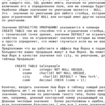
для каждого пол, SQL должен иметь значение по умолчанию
включения его в определенное поле, или же команда будет
Наиболее общим значением по умолчанию является - NULL. 

Это - значение по умолчанию для любого столбца, котором
дано ограничение NOT NULL или который имел другое назна
по умолчанию. 

Значение DEFAULT(ПО УМОЛЧАНИЮ) указывается в команде 

CREATE TABLE тем же способом что и ограничение столбца,
с технической точки зрения, значение DEFAULT не огранич
свойства - оно не ограничивает значения которые вы може
а просто определяет, что может случиться если вы не вве
из них. 

Предположим что вы работаете в оффисе Нью Йорка и подав
большинство ваших продавцов живут в Нью Йорке. Вы может
Нью Йорк в качестве значения пол city, по умолчанию, дл
таблицы Продавцов: 

       CREATE TABLE Salespeople 

         ( snum     integer NOT NULL UNIQUE, 

           sname    char(10) NOT NULL UNIQUE, 

           city       char(10) DEFAULT = 'New York', 

           comm     decimal CHECK (comm < 1); 

Конечно, вводить значение Нью Йорк в таблицу каждый раз
пренебречь им ( не ввод его ) даже если оно должно имет
значение. Значение по умолчанию такого типа, более пред
чем, например, длинный конторский номер указывающий на 
Длинные числовые значения - более расположены к ошибке,
если подавляющее большинство ( или все ) ваших порядков