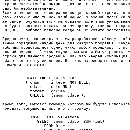
ограничение столбца UNIQUE  для пол cnum, такое огранич
было бы необязательным. 

Если значения пол cnum различно для каждой строки, то н
двух строк с идентичной комбинацией значений полей cnum
же самое получится если мы объявим поле snum уникальным
не будет соответствовать нашему примеру, так как продав
UNIQUE,  наиболее полезно когда вы не хотите заставлять
Предположим, например, что мы разработали таблицу чтобы
всеми порядками каждый день для каждого продавца. Кажда
таблицы представляет сумму чисел любых порядков,  а не 
альный порядок. В этом случае, мы могли бы устранить не
строка для данного продавца, или что каждая комбинация 
odate является уникальной. Вот как например мы могли бы
с именем Salestotal : 

         CREATE TABLE Salestotal 

          ( cnum     integer NOT NULL, 

            odate    date NULL, 

            totamt   decimal, 

            UNIQUE   (snum, odate)); 

Кроме того, имеется команда которую вы будете использов
помещать текущие данные в эту таблицу: 

            INSERT INTO Salestotal 

               SELECT snum, odate, SUM (amt) 

                  FROM Orders 
